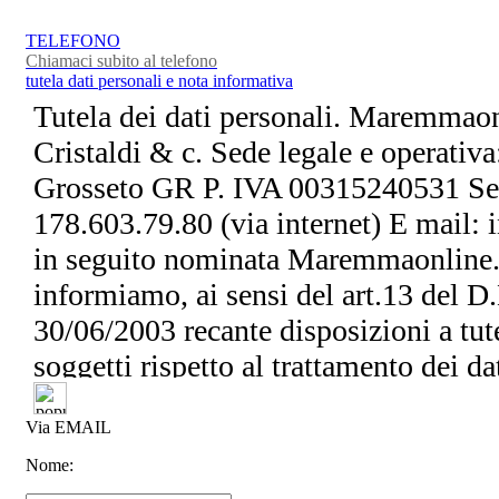
TELEFONO
Chiamaci subito al telefono
tutela dati personali e nota informativa
Tutela dei dati personali. Maremmaonl
Cristaldi & c. Sede legale e operativ
Grosseto GR P. IVA 00315240531 Ser
178.603.79.80 (via internet) E mail
in seguito nominata Maremmaonline.i
informiamo, ai sensi del art.13 del D.
30/06/2003 recante disposizioni a tute
soggetti rispetto al trattamento dei dat
personali da Lei forniti ovvero altrim
Via EMAIL
della nostra attività, potranno formar
Nome:
nel rispetto delle disposizioni sopra 