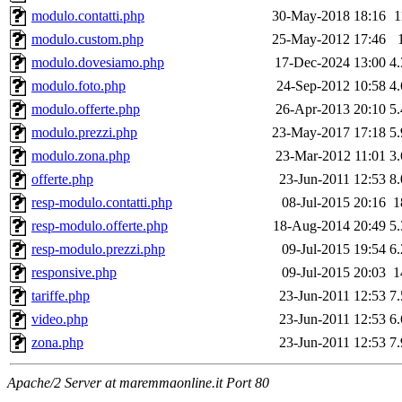
modulo.contatti.php
30-May-2018 18:16
1
modulo.custom.php
25-May-2012 17:46
modulo.dovesiamo.php
17-Dec-2024 13:00
4
modulo.foto.php
24-Sep-2012 10:58
4
modulo.offerte.php
26-Apr-2013 20:10
5
modulo.prezzi.php
23-May-2017 17:18
5
modulo.zona.php
23-Mar-2012 11:01
3
offerte.php
23-Jun-2011 12:53
8
resp-modulo.contatti.php
08-Jul-2015 20:16
1
resp-modulo.offerte.php
18-Aug-2014 20:49
5
resp-modulo.prezzi.php
09-Jul-2015 19:54
6
responsive.php
09-Jul-2015 20:03
1
tariffe.php
23-Jun-2011 12:53
7
video.php
23-Jun-2011 12:53
6
zona.php
23-Jun-2011 12:53
7
Apache/2 Server at maremmaonline.it Port 80