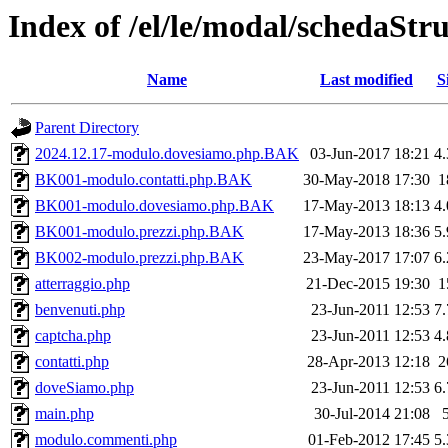
Index of /el/le/modal/schedaStr
Name
Last modified
S
Parent Directory
2024.12.17-modulo.dovesiamo.php.BAK
03-Jun-2017 18:21
4
BK001-modulo.contatti.php.BAK
30-May-2018 17:30
1
BK001-modulo.dovesiamo.php.BAK
17-May-2013 18:13
4
BK001-modulo.prezzi.php.BAK
17-May-2013 18:36
5
BK002-modulo.prezzi.php.BAK
23-May-2017 17:07
6
atterraggio.php
21-Dec-2015 19:30
1
benvenuti.php
23-Jun-2011 12:53
7
captcha.php
23-Jun-2011 12:53
4
contatti.php
28-Apr-2013 12:18
2
doveSiamo.php
23-Jun-2011 12:53
6
main.php
30-Jul-2014 21:08
modulo.commenti.php
01-Feb-2012 17:45
5