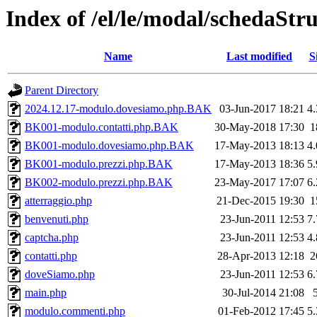
Index of /el/le/modal/schedaStr
Name
Last modified
S
Parent Directory
2024.12.17-modulo.dovesiamo.php.BAK
03-Jun-2017 18:21
4
BK001-modulo.contatti.php.BAK
30-May-2018 17:30
1
BK001-modulo.dovesiamo.php.BAK
17-May-2013 18:13
4
BK001-modulo.prezzi.php.BAK
17-May-2013 18:36
5
BK002-modulo.prezzi.php.BAK
23-May-2017 17:07
6
atterraggio.php
21-Dec-2015 19:30
1
benvenuti.php
23-Jun-2011 12:53
7
captcha.php
23-Jun-2011 12:53
4
contatti.php
28-Apr-2013 12:18
2
doveSiamo.php
23-Jun-2011 12:53
6
main.php
30-Jul-2014 21:08
modulo.commenti.php
01-Feb-2012 17:45
5