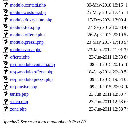
modulo.contatti.php
30-May-2018 18:16
1
modulo.custom.php
25-May-2012 17:46
modulo.dovesiamo.php
17-Dec-2024 13:00
4
modulo.foto.php
24-Sep-2012 10:58
4
modulo.offerte.php
26-Apr-2013 20:10
5
modulo.prezzi.php
23-May-2017 17:18
5
modulo.zona.php
23-Mar-2012 11:01
3
offerte.php
23-Jun-2011 12:53
8
resp-modulo.contatti.php
08-Jul-2015 20:16
1
resp-modulo.offerte.php
18-Aug-2014 20:49
5
resp-modulo.prezzi.php
09-Jul-2015 19:54
6
responsive.php
09-Jul-2015 20:03
1
tariffe.php
23-Jun-2011 12:53
7
video.php
23-Jun-2011 12:53
6
zona.php
23-Jun-2011 12:53
7
Apache/2 Server at maremmaonline.it Port 80