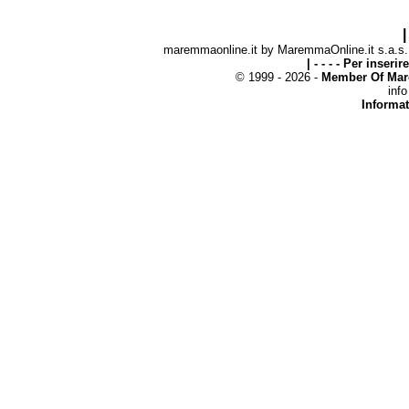
|
maremmaonline.it by MaremmaOnline.it s.a.s. -
| - - - - Per inseri
© 1999 - 2026 -
Member Of Mar
inf
Informat