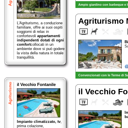
Ampio giardino con barbeque e l
Agriturismo
L'Agriturismo, a conduzione
familiare, offre ai suoi ospiti
soggiorni di relax in
confortevoli
appartamenti
indipendenti dotati di ogni
B
comfort
collocati in un
Sa
ambiente dove si può godere
la vista della natura in totale
tranquillità.
Convenzionati con le Terme di S
Agriturismo
il Vecchio Fontanile
il Vecchio F
I
b
Impianto climatizzato, tv
,
prima colazione,