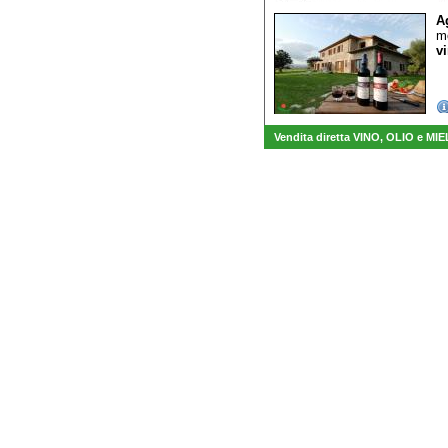
A
mo
vi
Vendita diretta VINO, OLIO e MIE