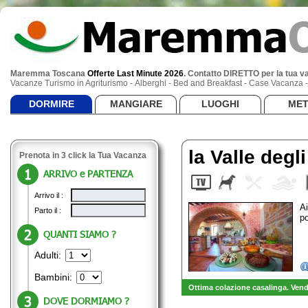
Maremma Toscana
Offerte Last Minute 2026
.
Contatto DIRETTO per la tua v
Vacanze Turismo in Agriturismo - Alberghi - Bed and Breakfast - Case Vacanza
DORMIRE
MANGIARE
LUOGHI
ME
la Valle degli
Prenota in 3 click la Tua Vacanza
ARRIVO e PARTENZA
Arrivo il :
Ai
Parto il :
p
QUANTI SIAMO ?
Adulti:
Bambini:
Ottima colazione casalinga. Vendi
DOVE DORMIAMO ?