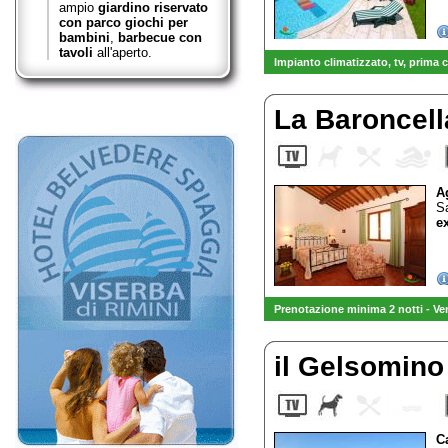
ampio
giardino riservato
con parco giochi per
bambini
,
barbecue con
tavoli
all'aperto.
Impianto climatizzato, tv
, prima 
-
VENDITA diretta OLIO EXTRAV
La Baroncel
A
S
ex
Prenotazione minima 2 notti - Ve
il Gelsomin
C