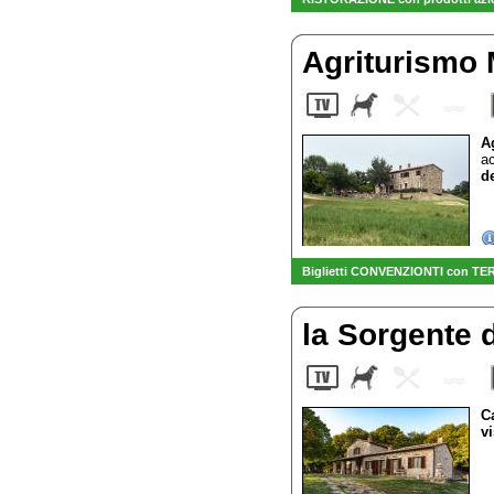
Agriturismo
A
a
de
Biglietti CONVENZIONTI con TER
la Sorgente 
C
v