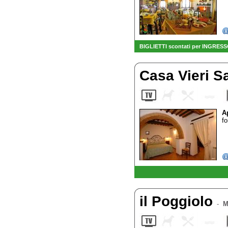
BIGLIETTI scontati per INGRESSO
Casa Vieri S
A
fo
il Poggiolo
-
M