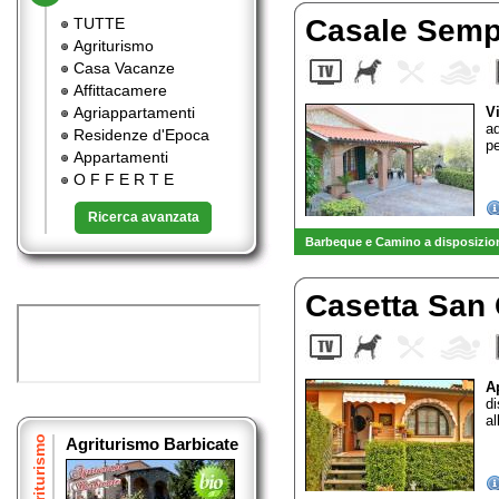
Casale Sem
TUTTE
Agriturismo
Casa Vacanze
Affittacamere
Agriappartamenti
V
ad
Residenze d'Epoca
pe
Appartamenti
O F F E R T E
Ricerca avanzata
Barbeque e Camino a disposizion
Casetta San
A
d
al
Agriturismo
Agriturismo Barbicate