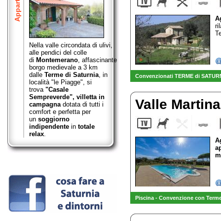
A
ri
Te
Nella valle circondata di ulivi,
alle pendici del colle
di
Montemerano
,
affascinante
borgo medievale a 3 km
dalle
Terme di Saturnia
, in
Convenzionati TERME di SATUR
località "le Piagge", si
trova
"Casale
Sempreverde",
villetta in
Valle Martin
campagna
dotata di tutti i
comfort e perfetta per
un
soggiorno
indipendente
in
totale
relax
.
A
a
m
Piscina - Convenzione con Terme