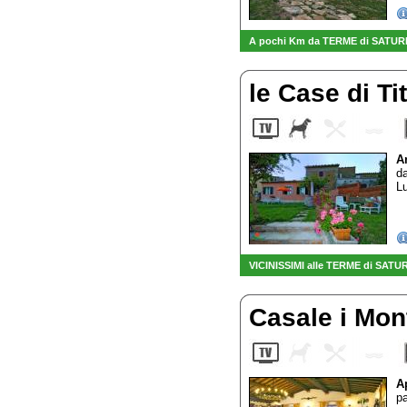
A pochi Km da TERME di SATURNIA 
le Case di Ti
A
da
L
VICINISSIMI alle TERME di SATU
Casale i Mon
A
pa