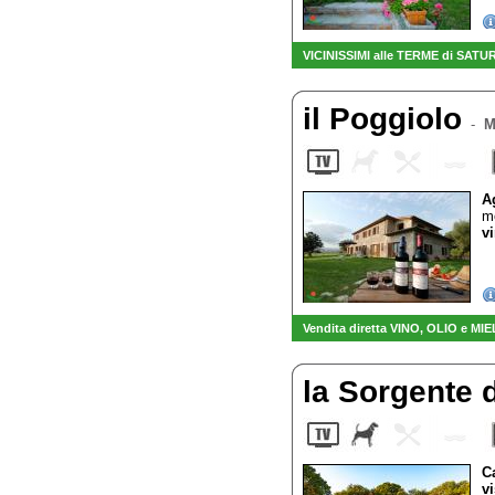
VICINISSIMI alle TERME di SATU
il Poggiolo
-
M
A
mo
vi
Vendita diretta VINO, OLIO e MIE
la Sorgente 
C
v