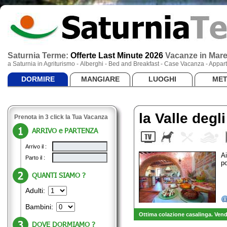
Saturnia Terme:
Offerte Last Minute 2026
Vacanze
in Mar
a Saturnia in Agriturismo - Alberghi - Bed and Breakfast - Case Vacanza - App
DORMIRE
MANGIARE
LUOGHI
ME
la Valle degli
Prenota in 3 click la Tua Vacanza
ARRIVO e PARTENZA
Arrivo il :
Ai
Parto il :
p
QUANTI SIAMO ?
Adulti:
Bambini:
Ottima colazione casalinga. Vendi
DOVE DORMIAMO ?