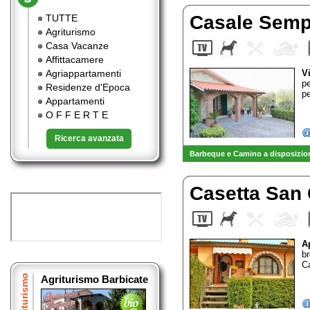
Casale Sem
TUTTE
Agriturismo
Casa Vacanze
Affittacamere
Agriappartamenti
V
pe
Residenze d'Epoca
pe
Appartamenti
O F F E R T E
Ricerca avanzata
Barbeque e Camino a disposizion
Casetta San
A
b
C
Agriturismo
Agriturismo Barbicate