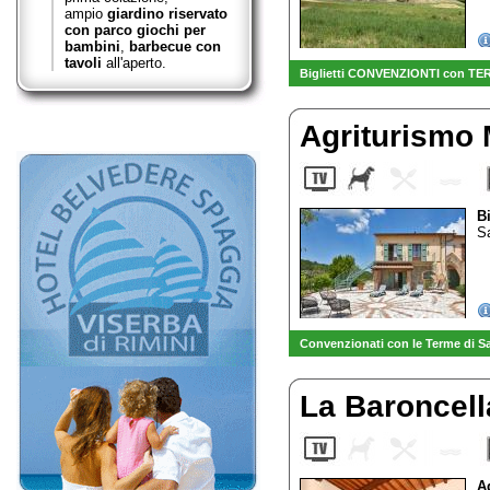
ampio
giardino riservato
con parco giochi per
bambini
,
barbecue con
tavoli
all'aperto.
Biglietti CONVENZIONTI con TER
Agriturismo
B
Sa
Convenzionati con le Terme di S
La Baroncel
A