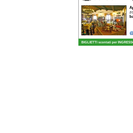
A
z
b
BIGLIETTI scontati per INGRESSO