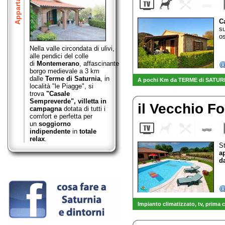
Appartamenti
C
s
os
Nella valle circondata di ulivi,
alle pendici del colle
di
Montemerano
,
affascinante
borgo medievale a 3 km
dalle
Terme di Saturnia
, in
A pochi Km da TERME di SATURNIA
località "le Piagge", si
trova
"Casale
Sempreverde",
villetta in
il Vecchio F
campagna
dotata di tutti i
comfort e perfetta per
un
soggiorno
indipendente
in
totale
relax
.
St
a
d
Impianto climatizzato, tv
, prima 
-
VENDITA diretta OLIO EXTRAV