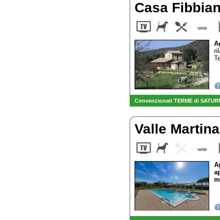
Casa Fibbia
A
ri
Te
Convenzionati TERME di SATUR
Valle Martin
A
a
m