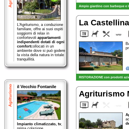
Ampio giardino con barbeque e l
La Castellin
L'Agriturismo, a conduzione
familiare, offre ai suoi ospiti
soggiorni di relax in
confortevoli
appartamenti
indipendenti dotati di ogni
B
comfort
collocati in un
pr
ambiente dove si può godere
la vista della natura in totale
tranquillità.
RISTORAZIONE con prodotti azien
Agriturismo
il Vecchio Fontanile
Agriturismo
A
a
de
Impianto climatizzato, tv
,
prima colazione,