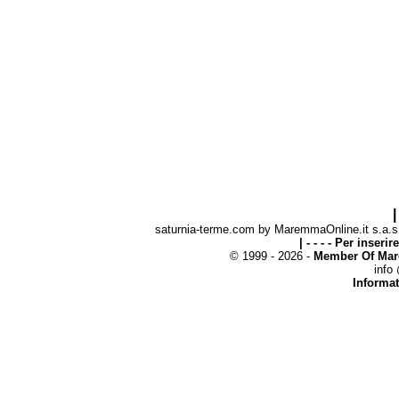
|
saturnia-terme.com by MaremmaOnline.it s.a.s. 
| - - - - Per inseri
© 1999 - 2026 -
Member Of Mar
info
Informat