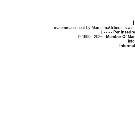
|
maremmaonline.it by MaremmaOnline.it s.a.s. -
| - - - - Per inseri
© 1999 - 2026 -
Member Of Mar
inf
Informat