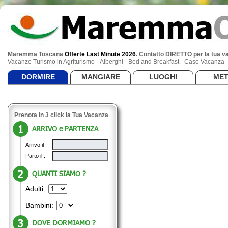
Maremma Toscana
Offerte Last Minute 2026
.
Contatto DIRETTO per la tua v
Vacanze Turismo in Agriturismo - Alberghi - Bed and Breakfast - Case Vacanza
DORMIRE
MANGIARE
LUOGHI
ME
Prenota in 3 click la Tua Vacanza
ARRIVO e PARTENZA
Arrivo il :
Parto il :
QUANTI SIAMO ?
Adulti:
Bambini:
DOVE DORMIAMO ?